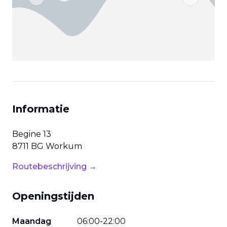
Previous slide
Next slide
Informatie
Begine
13
8711 BG
Workum
Routebeschrijving →
Openingstijden
Maandag
06
:
00
-
22
:
00