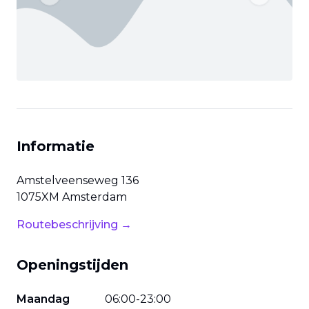
Previous slide
Next slide
Informatie
Amstelveenseweg
136
1075XM
Amsterdam
Routebeschrijving →
Openingstijden
Maandag
06
:
00
-
23
:
00