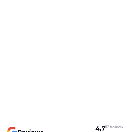
57
reviews
4,7