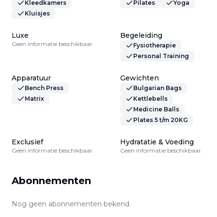
Kleedkamers
Pilates
Yoga
Kluisjes
Luxe
Begeleiding
Geen informatie beschikbaar.
Fysiotherapie
Personal Training
Apparatuur
Gewichten
Bench Press
Bulgarian Bags
Matrix
Kettlebells
Medicine Balls
Plates 5 t/m 20KG
Exclusief
Hydratatie & Voeding
Geen informatie beschikbaar.
Geen informatie beschikbaar.
Abonnementen
Nog geen abonnementen bekend.