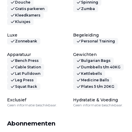
Douche
Spinning
Gratis parkeren
Zumba
Kleedkamers
Kluisjes
Luxe
Begeleiding
Zonnebank
Personal Training
Apparatuur
Gewichten
Bench Press
Bulgarian Bags
Cable Station
Dumbbells t/m 40KG
Lat Pulldown
Kettlebells
Leg Press
Medicine Balls
Squat Rack
Plates 5 t/m 20KG
Exclusief
Hydratatie & Voeding
Geen informatie beschikbaar.
Geen informatie beschikbaar.
Abonnementen