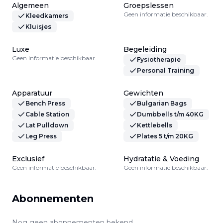
Algemeen
Groepslessen
Geen informatie beschikbaar.
Kleedkamers
Kluisjes
Luxe
Begeleiding
Geen informatie beschikbaar.
Fysiotherapie
Personal Training
Apparatuur
Gewichten
Bench Press
Bulgarian Bags
Cable Station
Dumbbells t/m 40KG
Lat Pulldown
Kettlebells
Leg Press
Plates 5 t/m 20KG
Exclusief
Hydratatie & Voeding
Geen informatie beschikbaar.
Geen informatie beschikbaar.
Abonnementen
Nog geen abonnementen bekend.