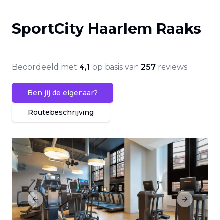
SportCity Haarlem Raaks
Beoordeeld met
4,1
op basis van
257
reviews
Ben jij de eigenaar?
Routebeschrijving
Previous slide
Next slide