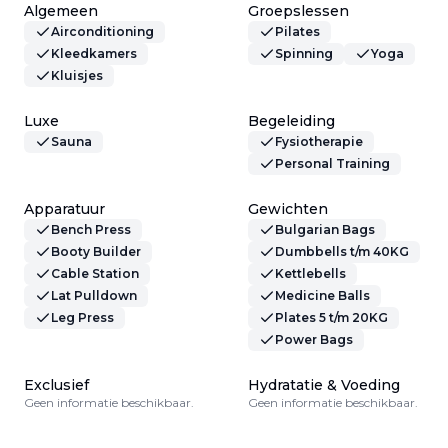
Algemeen
Groepslessen
Airconditioning
Pilates
Kleedkamers
Spinning
Yoga
Kluisjes
Luxe
Begeleiding
Sauna
Fysiotherapie
Personal Training
Apparatuur
Gewichten
Bench Press
Bulgarian Bags
Booty Builder
Dumbbells t/m 40KG
Cable Station
Kettlebells
Lat Pulldown
Medicine Balls
Leg Press
Plates 5 t/m 20KG
Power Bags
Exclusief
Hydratatie & Voeding
Geen informatie beschikbaar.
Geen informatie beschikbaar.