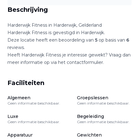
Beschrijving
Harderwijk Fitness
in
Harderwijk
,
Gelderland
Harderwijk Fitness
is gevestigd in
Harderwijk
.
Deze locatie heeft een beoordeling van
5
op basis van
6
reviews.
Heeft
Harderwijk Fitness
je interesse gewekt? Vraag dan
meer informatie op via het contactformulier.
Faciliteiten
Algemeen
Groepslessen
Geen informatie beschikbaar.
Geen informatie beschikbaar.
Luxe
Begeleiding
Geen informatie beschikbaar.
Geen informatie beschikbaar.
Apparatuur
Gewichten