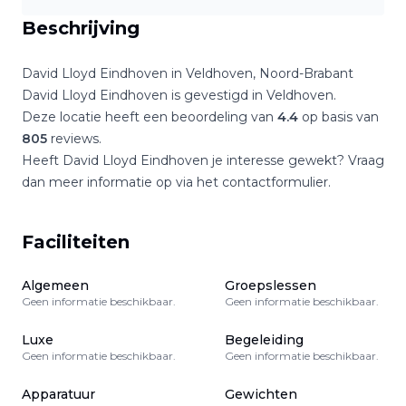
Beschrijving
David Lloyd Eindhoven
in
Veldhoven
,
Noord-Brabant
David Lloyd Eindhoven
is gevestigd in
Veldhoven
.
Deze locatie heeft een beoordeling van
4.4
op basis van
805
reviews.
Heeft
David Lloyd Eindhoven
je interesse gewekt? Vraag
dan meer informatie op via het contactformulier.
Faciliteiten
Algemeen
Groepslessen
Geen informatie beschikbaar.
Geen informatie beschikbaar.
Luxe
Begeleiding
Geen informatie beschikbaar.
Geen informatie beschikbaar.
Apparatuur
Gewichten