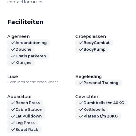
contactformulier.
Faciliteiten
Algemeen
Groepslessen
Airconditioning
BodyCombat
Douche
BodyPump
Gratis parkeren
Kluisjes
Luxe
Begeleiding
Geen informatie beschikbaar.
Personal Training
Apparatuur
Gewichten
Bench Press
Dumbbells t/m 40KG
Cable Station
Kettlebells
Lat Pulldown
Plates 5 t/m 20KG
Leg Press
Squat Rack