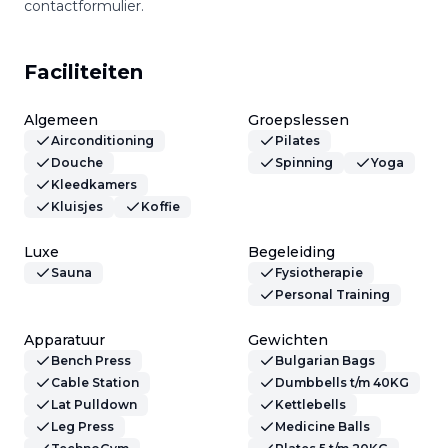
contactformulier.
Faciliteiten
Algemeen
Groepslessen
Airconditioning
Pilates
Douche
Spinning
Yoga
Kleedkamers
Kluisjes
Koffie
Luxe
Begeleiding
Sauna
Fysiotherapie
Personal Training
Apparatuur
Gewichten
Bench Press
Bulgarian Bags
Cable Station
Dumbbells t/m 40KG
Lat Pulldown
Kettlebells
Leg Press
Medicine Balls