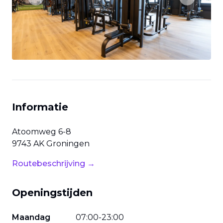
Previous slide
Next slide
Informatie
Atoomweg
6-8
9743 AK
Groningen
Routebeschrijving →
Openingstijden
Maandag
07
:
00
-
23
:
00