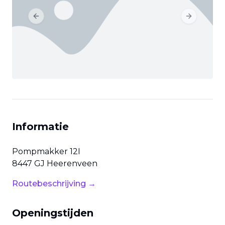
Previous slide
Next slide
Informatie
Pompmakker
12I
8447 GJ
Heerenveen
Routebeschrijving →
Openingstijden