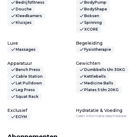
Bedrijfsfitness
BodyPump
Douche
BodyShape
Kleedkamers
Boksen
Kluisjes
Spinning
XCORE
Luxe
Begeleiding
Massages
Fysiotherapie
Apparatuur
Gewichten
Bench Press
Dumbbells t/m 30KG
Cable Station
Kettlebells
Lat Pulldown
Medicine Balls
Leg Press
Plates 5 t/m 20KG
Squat Rack
Exclusief
Hydratatie & Voeding
Geen informatie beschikbaar.
EGYM
Abonnementen