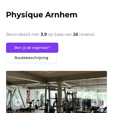
Physique Arnhem
Beoordeeld met
3,9
op basis van
26
reviews
Ben jij de eigenaar?
Routebeschrijving
Previous slide
Next slide