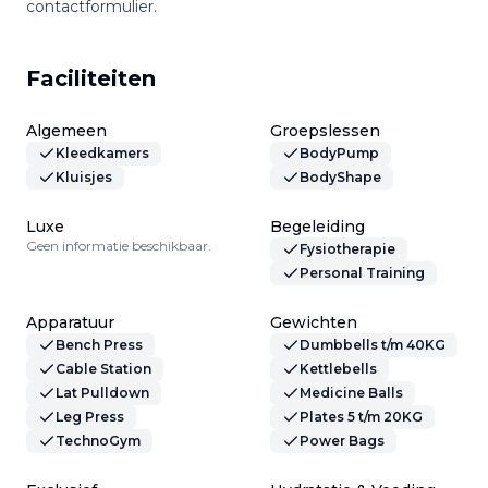
contactformulier.
Faciliteiten
Algemeen
Groepslessen
Kleedkamers
BodyPump
Kluisjes
BodyShape
Luxe
Begeleiding
Geen informatie beschikbaar.
Fysiotherapie
Personal Training
Apparatuur
Gewichten
Bench Press
Dumbbells t/m 40KG
Cable Station
Kettlebells
Lat Pulldown
Medicine Balls
Leg Press
Plates 5 t/m 20KG
TechnoGym
Power Bags