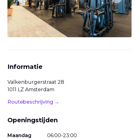
Previous slide
Next slide
Informatie
Valkenburgerstraat
28
1011 LZ
Amsterdam
Routebeschrijving →
Openingstijden
Maandag
06
:
00
-
23
:
00