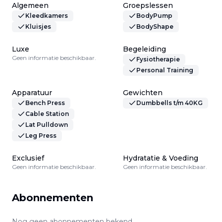
Algemeen
Groepslessen
Kleedkamers
BodyPump
Kluisjes
BodyShape
Luxe
Begeleiding
Geen informatie beschikbaar.
Fysiotherapie
Personal Training
Apparatuur
Gewichten
Bench Press
Dumbbells t/m 40KG
Cable Station
Lat Pulldown
Leg Press
Exclusief
Hydratatie & Voeding
Geen informatie beschikbaar.
Geen informatie beschikbaar.
Abonnementen
Nog geen abonnementen bekend.