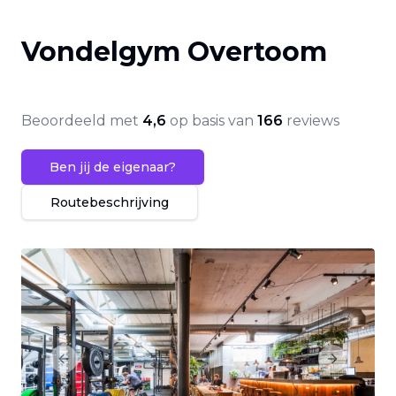
Vondelgym Overtoom
Beoordeeld met
4,6
op basis van
166
reviews
Ben jij de eigenaar?
Routebeschrijving
Previous slide
Next slide