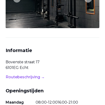
Previous slide
Next slide
Informatie
Bovenste straat
17
6101EG
Echt
Routebeschrijving →
Openingstijden
Maandag
08
:
00
-
12
:
00
16
:
00
-
21
:
00