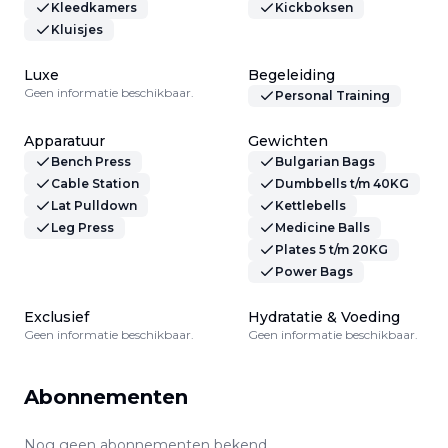
Kleedkamers
Kickboksen
Kluisjes
Luxe
Begeleiding
Geen informatie beschikbaar.
Personal Training
Apparatuur
Gewichten
Bench Press
Bulgarian Bags
Cable Station
Dumbbells t/m 40KG
Lat Pulldown
Kettlebells
Leg Press
Medicine Balls
Plates 5 t/m 20KG
Power Bags
Exclusief
Hydratatie & Voeding
Geen informatie beschikbaar.
Geen informatie beschikbaar.
Abonnementen
Nog geen abonnementen bekend.