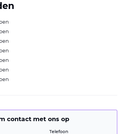
den
open
open
open
open
open
open
open
m contact met ons op
Telefoon