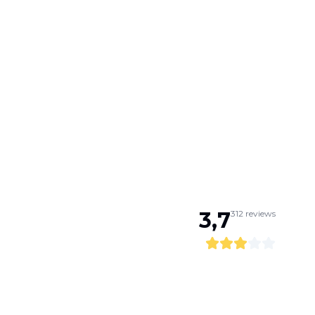
3,7
312
reviews