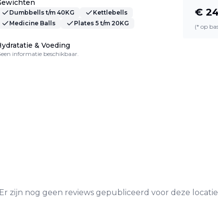
Gewichten
€
24
Dumbbells t/m 40KG
Kettlebells
Medicine Balls
Plates 5 t/m 20KG
(* op b
ydratatie & Voeding
een informatie beschikbaar.
Er zijn nog geen reviews gepubliceerd voor deze locatie