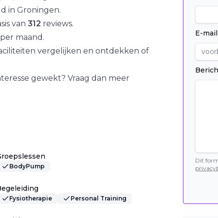
gd in
Groningen
.
sis van
312
reviews.
E-mail
per maand.
iliteiten vergelijken en ontdekken of
Berich
interesse gewekt? Vraag dan meer
Groepslessen
Dit for
BodyPump
privacyb
egeleiding
Fysiotherapie
Personal Training