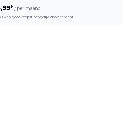
,99
*
/ per maand
asis van goedkoopst mogelijk abonnement)
.