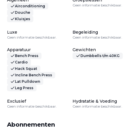
Algemeen
Groepslessen
Geen informatie beschikbaar.
Airconditioning
Douche
Kluisjes
Luxe
Begeleiding
Geen informatie beschikbaar.
Geen informatie beschikbaar.
Apparatuur
Gewichten
Bench Press
Dumbbells t/m 40KG
Cardio
Hack Squat
Incline Bench Press
Lat Pulldown
Leg Press
Exclusief
Hydratatie & Voeding
Geen informatie beschikbaar.
Geen informatie beschikbaar.
Abonnementen