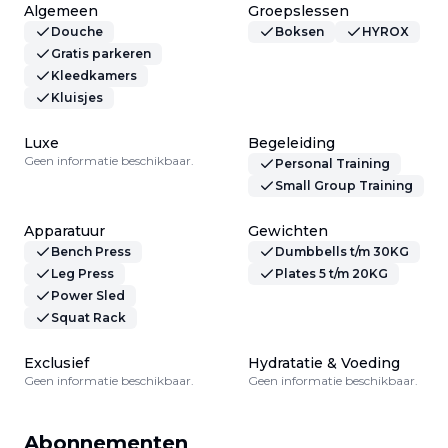
Algemeen
Groepslessen
Douche
Boksen
HYROX
Gratis parkeren
Kleedkamers
Kluisjes
Luxe
Begeleiding
Geen informatie beschikbaar.
Personal Training
Small Group Training
Apparatuur
Gewichten
Bench Press
Dumbbells t/m 30KG
Leg Press
Plates 5 t/m 20KG
Power Sled
Squat Rack
Exclusief
Hydratatie & Voeding
Geen informatie beschikbaar.
Geen informatie beschikbaar.
Abonnementen