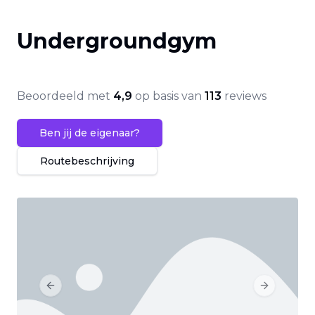
Undergroundgym
Beoordeeld met
4,9
op basis van
113
reviews
Ben jij de eigenaar?
Routebeschrijving
Previous slide
Next slide