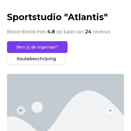
Sportstudio "Atlantis"
Beoordeeld met
4,8
op basis van
24
reviews
Ben jij de eigenaar?
Routebeschrijving
Previous slide
Next slide