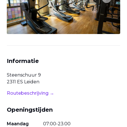
Previous slide
Next slide
Informatie
Steenschuur
9
2311 ES
Leiden
Routebeschrijving →
Openingstijden
Maandag
07
:
00
-
23
:
00