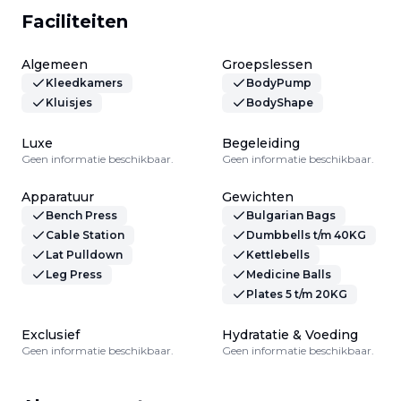
Faciliteiten
Algemeen
Groepslessen
Kleedkamers
BodyPump
Kluisjes
BodyShape
Luxe
Begeleiding
Geen informatie beschikbaar.
Geen informatie beschikbaar.
Apparatuur
Gewichten
Bench Press
Bulgarian Bags
Cable Station
Dumbbells t/m 40KG
Lat Pulldown
Kettlebells
Leg Press
Medicine Balls
Plates 5 t/m 20KG
Exclusief
Hydratatie & Voeding
Geen informatie beschikbaar.
Geen informatie beschikbaar.