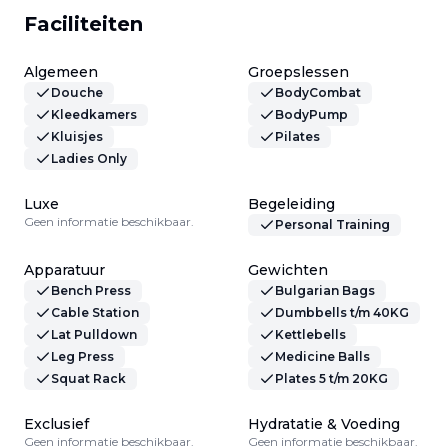
Faciliteiten
Algemeen
Groepslessen
Douche
BodyCombat
Kleedkamers
BodyPump
Kluisjes
Pilates
Ladies Only
Luxe
Begeleiding
Geen informatie beschikbaar.
Personal Training
Apparatuur
Gewichten
Bench Press
Bulgarian Bags
Cable Station
Dumbbells t/m 40KG
Lat Pulldown
Kettlebells
Leg Press
Medicine Balls
Squat Rack
Plates 5 t/m 20KG
Exclusief
Hydratatie & Voeding
Geen informatie beschikbaar.
Geen informatie beschikbaar.