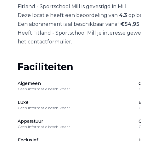
Fitland - Sportschool Mill
is gevestigd in
Mill
.
Deze locatie heeft een beoordeling van
4.3
op ba
Een abonnement is al beschikbaar vanaf
€
54,95
Heeft
Fitland - Sportschool Mill
je interesse gewe
het contactformulier.
Faciliteiten
Algemeen
Geen informatie beschikbaar.
G
Luxe
B
Geen informatie beschikbaar.
G
Apparatuur
Geen informatie beschikbaar.
G
Exclusief
H