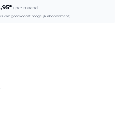
,95
*
/ per maand
asis van goedkoopst mogelijk abonnement)
.