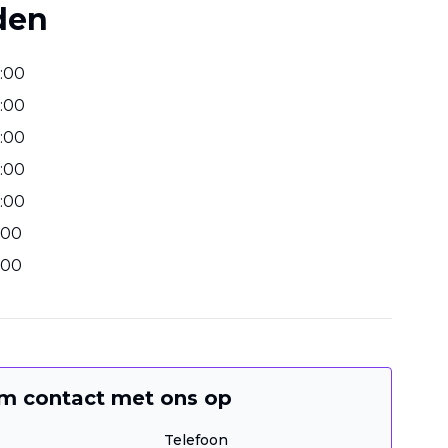
den
:
00
:
00
:
00
:
00
:
00
00
00
m contact met ons op
Telefoon