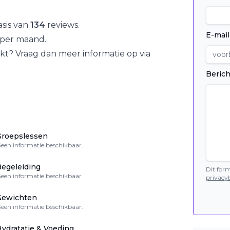
sis van
134
reviews.
E-mail
per maand.
kt? Vraag dan meer informatie op via
Berich
Groepslessen
een informatie beschikbaar.
egeleiding
Dit for
een informatie beschikbaar.
privacyb
Gewichten
een informatie beschikbaar.
ydratatie & Voeding