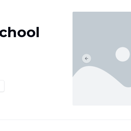
school
Previous slide