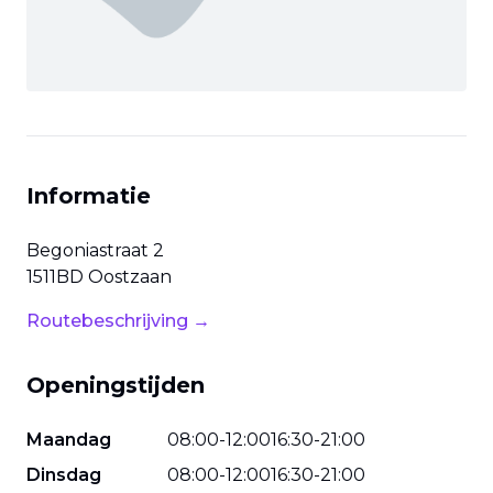
Informatie
Begoniastraat
2
1511BD
Oostzaan
Routebeschrijving →
Openingstijden
Maandag
08
:
00
-
12
:
00
16
:
30
-
21
:
00
Dinsdag
08
:
00
-
12
:
00
16
:
30
-
21
:
00