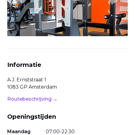
Previous slide
Next slide
Informatie
A.J. Ernststraat
1
1083 GP
Amsterdam
Routebeschrijving →
Openingstijden
Maandag
07
:
00
-
22
:
30