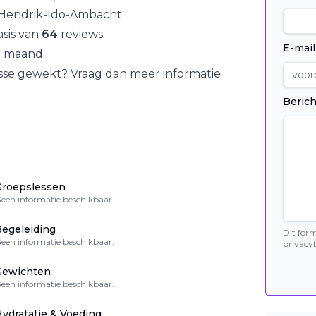
Hendrik-Ido-Ambacht
.
sis van
64
reviews.
E-mail
 maand.
esse gewekt? Vraag dan meer informatie
Berich
Groepslessen
een informatie beschikbaar.
egeleiding
Dit for
een informatie beschikbaar.
privacyb
Gewichten
een informatie beschikbaar.
ydratatie & Voeding