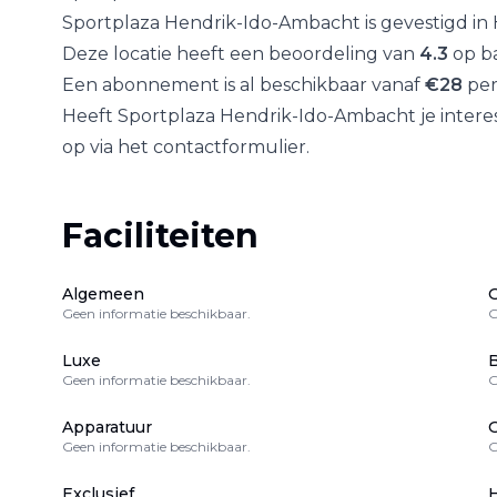
Sportplaza Hendrik-Ido-Ambacht
is gevestigd in
Deze locatie heeft een beoordeling van
4.3
op ba
Een abonnement is al beschikbaar vanaf
€
28
per
Heeft
Sportplaza Hendrik-Ido-Ambacht
je inter
op via het contactformulier.
Faciliteiten
Algemeen
Geen informatie beschikbaar.
G
Luxe
B
Geen informatie beschikbaar.
G
Apparatuur
Geen informatie beschikbaar.
G
Exclusief
H