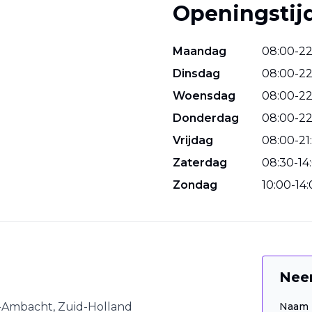
Openingstij
Maandag
08
:
00
-
2
Dinsdag
08
:
00
-
2
Woensdag
08
:
00
-
2
Donderdag
08
:
00
-
2
Vrijdag
08
:
00
-
21
:
Zaterdag
08
:
30
-
14
:
Zondag
10
:
00
-
14
:
Nee
o-Ambacht
,
Zuid-Holland
Naam