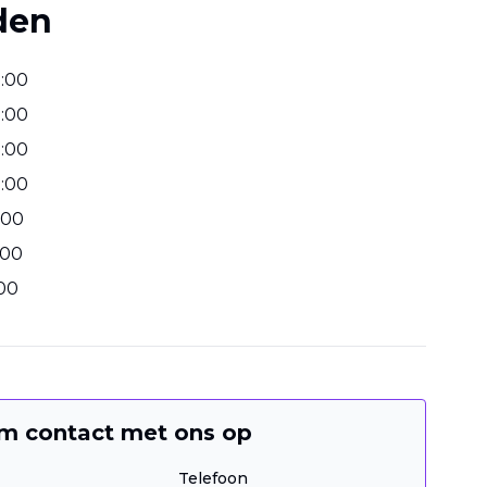
den
2
:
00
2
:
00
2
:
00
2
:
00
00
00
00
m contact met ons op
Telefoon