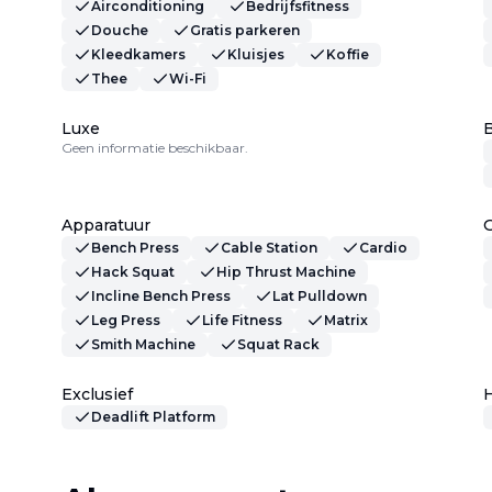
Airconditioning
Bedrijfsfitness
Douche
Gratis parkeren
Kleedkamers
Kluisjes
Koffie
Thee
Wi-Fi
Luxe
B
Geen informatie beschikbaar.
Apparatuur
Bench Press
Cable Station
Cardio
Hack Squat
Hip Thrust Machine
Incline Bench Press
Lat Pulldown
Leg Press
Life Fitness
Matrix
Smith Machine
Squat Rack
Exclusief
H
Deadlift Platform