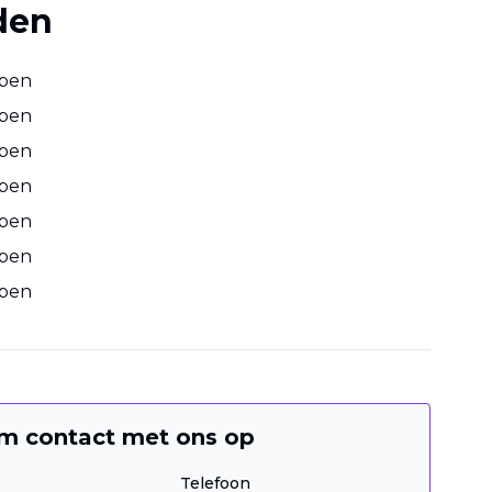
den
open
open
open
open
open
open
open
m contact met ons op
Telefoon