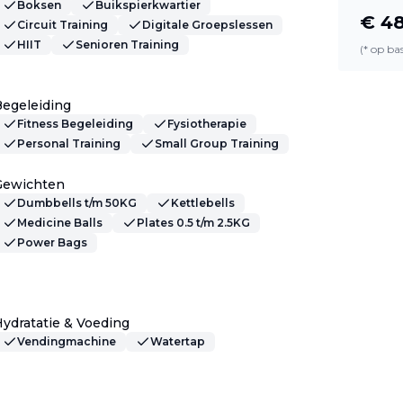
Boksen
Buikspierkwartier
€
48
Circuit Training
Digitale Groepslessen
HIIT
Senioren Training
(* op b
egeleiding
Fitness Begeleiding
Fysiotherapie
Personal Training
Small Group Training
Gewichten
Dumbbells t/m 50KG
Kettlebells
Medicine Balls
Plates 0.5 t/m 2.5KG
Power Bags
ydratatie & Voeding
Vendingmachine
Watertap