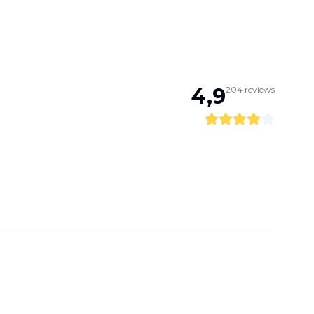
4,9
204
reviews