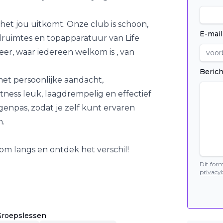
r het
jou
uitkomt. Onze club is schoon,
E-mail
druimtes en topapparatuur van Life
feer, waar iedereen welkom is , van
Berich
met persoonlijke aandacht,
tness leuk, laagdrempelig en effectief
genpas, zodat je zelf kunt ervaren
n.
om langs en ontdek het verschil!
Dit for
privacyb
Groepslessen